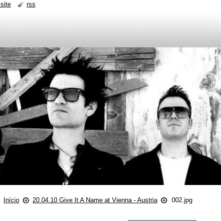
site
rss
Início
20.04.10 Give It A Name at Vienna - Austria
002.jpg